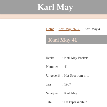
Karl May
Ga
direct
naar
de
hoofdinhoud
Home
»
Karl May 26-50
»
Karl May 41
Karl May 41
Reeks
: Karl May Pockets
Nummer
: 41
Uitgeverij
: Het Spectrum n.v.
Jaar
: 1967
Schrijver
: Karl May
Titel
: De kaperkapitein