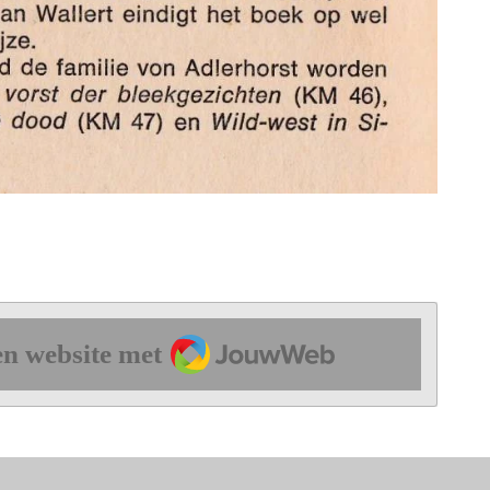
JouwWeb
n website met