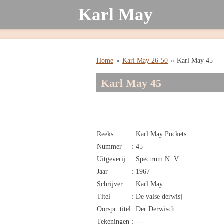
Karl May
Ga
direct
naar
de
hoofdinhoud
Home
»
Karl May 26-50
»
Karl May 45
Karl May 45
Reeks
: Karl May Pockets
Nummer
: 45
Uitgeverij
: Spectrum N. V.
Jaar
: 1967
Schrijver
: Karl May
Titel
: De valse derwisj
Oorspr. titel
: Der Derwisch
Tekeningen
: ---